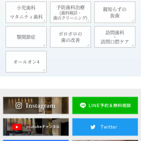
予防歯科治療
小児歯科
親知らずの
・
(歯科検診・
抜歯
マタニティ歯科
歯のクリーニング)
訪問歯科
ボロボロの
・
顎関節症
歯の改善
訪問口腔ケア
オールオン4