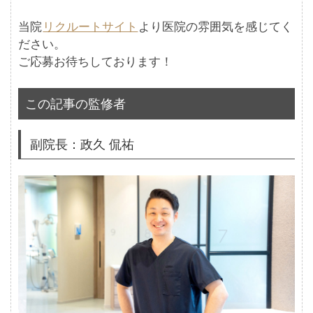
当院
リクルートサイト
より医院の雰囲気を感じてく
ださい。
ご応募お待ちしております！
この記事の監修者
副院長：政久 侃祐