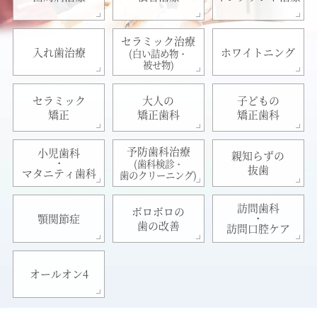
セラミック治療
入れ歯治療
ホワイトニング
(白い詰め物・
被せ物)
セラミック
大人の
子どもの
矯正
矯正歯科
矯正歯科
予防歯科治療
小児歯科
親知らずの
・
(歯科検診・
抜歯
マタニティ歯科
歯のクリーニング)
訪問歯科
ボロボロの
・
顎関節症
歯の改善
訪問口腔ケア
オールオン4