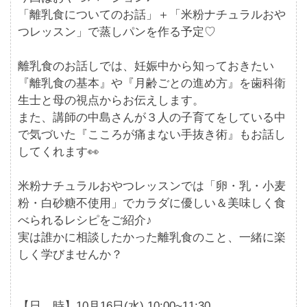
「離乳食についてのお話」＋「米粉ナチュラルおや
つレッスン」で蒸しパンを作る予定♡
離乳食のお話しでは、妊娠中から知っておきたい
『離乳食の基本』や『月齢ごとの進め方』を歯科衛
生士と母の視点からお伝えします。
また、講師の中島さんが３人の子育てをしている中
で気づいた『こころが痛まない手抜き術』もお話し
してくれます👀
米粉ナチュラルおやつレッスンでは「卵・乳・小麦
粉・白砂糖不使用」でカラダに優しい＆美味しく食
べられるレシピをご紹介♪
実は誰かに相談したかった離乳食のこと、一緒に楽
しく学びませんか？
【日 時】10月16日(水) 10:00~11:30