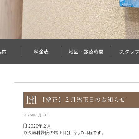
案内
料金表
地図・診療時間
スタッ
【矯正】２月矯正日のお知らせ
2026年1月30日
🗓️ 2026年２月
政久歯科醫院の矯正日は下記の日程です。