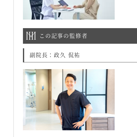
この記事の監修者
副院長：政久 侃祐