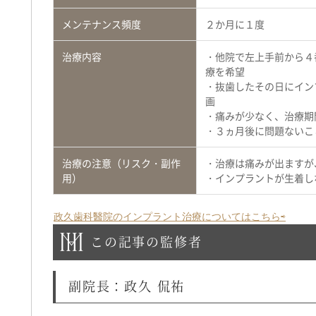
メンテナンス頻度
２か月に１度
治療内容
・他院で左上手前から４
療を希望
・抜歯したその日にイン
画
・痛みが少なく、治療期
・３ヵ月後に問題ないこ
治療の注意（リスク・副作
・治療は痛みが出ますが
用）
・インプラントが生着し
政久歯科醫院のインプラント治療についてはこちら⇨
この記事の監修者
副院長：政久 侃祐