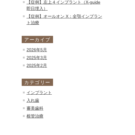
【症例】左上４インプラント（X-guide
即日埋入）
【症例】オールオン X：全顎インプラン
ト治療
アーカイブ
2026年5月
2025年3月
2025年2月
カテゴリー
インプラント
入れ歯
審美歯科
根管治療