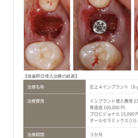
【抜歯即日埋入治療の経過】
治療名称
左上４インプラント（X-g
治療費用
インプラント埋入費用 230
骨造成 100,000 円
プロビジョナル 15,000 
オールセラミックスジルコニ
治療期間
３か月