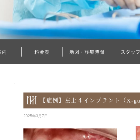
案内
料金表
地図・診療時間
スタッ
【症例】左上４インプラント（X-gui
2025年3月7日