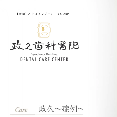
【症例】左上４インプラント（X-guid…