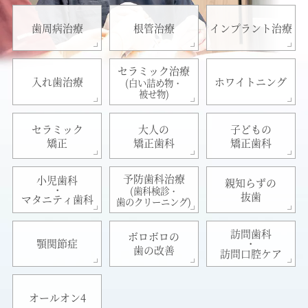
歯周病治療
根管治療
インプラント治療
セラミック治療
入れ歯治療
ホワイトニング
(白い詰め物・
被せ物)
セラミック
大人の
子どもの
矯正
矯正歯科
矯正歯科
予防歯科治療
小児歯科
親知らずの
・
(歯科検診・
抜歯
マタニティ歯科
歯のクリーニング)
訪問歯科
ボロボロの
・
顎関節症
歯の改善
訪問口腔ケア
オールオン4