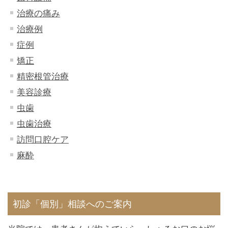
治療の痛み
治療例
症例
矯正
精密根管治療
美容診療
虫歯
虫歯治療
訪問口腔ケア
麻酔
初診「個別」相談へのご案内