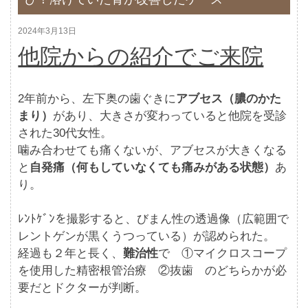
2024年3月13日
他院からの紹介でご来院
2年前から、左下奥の歯ぐきに
アブセス（膿のかた
まり）
があり、大きさが変わっていると他院を受診
された30代女性。
噛み合わせても痛くないが、アブセスが大きくなる
と
自発痛（何もしていなくても痛みがある状態）
あ
り。
ﾚﾝﾄｹﾞﾝを撮影すると、びまん性の透過像（広範囲で
レントゲンが黒くうつっている）が認められた。
経過も２年と長く、
難治性
で ①マイクロスコープ
を使用した精密根管治療 ②抜歯 のどちらかが必
要だとドクターが判断。