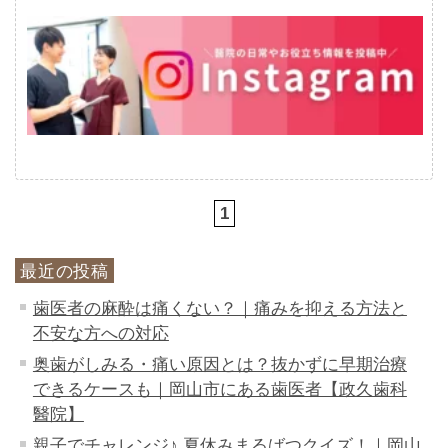
1
最近の投稿
歯医者の麻酔は痛くない？｜痛みを抑える方法と
不安な方への対応
奥歯がしみる・痛い原因とは？抜かずに早期治療
できるケースも｜岡山市にある歯医者【政久歯科
醫院】
親子でチャレンジ♪ 夏休みまるばつクイズ！｜岡山