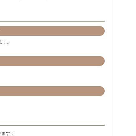
？
ます。
ります：