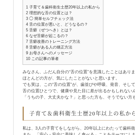
1
子育て＆歯科衛生士歴20年以上の私から
2
理想的な舌の位置とは？
3
◯ 簡単セルフチェック法
4
舌の位置が悪いと、どうなるの？
5
舌癖（ぜつへき）とは？
6
なぜ舌癖が起こるの？
7
舌癖改善のトレーニング方法
8
舌癖がある人の矯正方法
9
お母さんへのメッセージ
10
この記事の筆者
みなさん、ふだん自分の“舌の位置”を意識したことはあり
ほとんどの方が、気にしたことがないと思います。
でも実は、この“舌の位置”が、歯並びや呼吸、発音、そし
舌の位置ひとつで、健康や見た目に差が出るかもしれない
「うちの子、大丈夫かな？」と思った方も、そうでない方
子育て＆歯科衛生士歴20年以上の私か
私は、3人の子育てをしながら、20年以上にわたって歯科
また、「安心・安全に美味しく食べる」ことをテーマにし