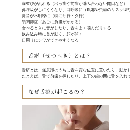
歯並びが乱れる（出っ歯や前歯が噛み合わない開口など）
鼻呼吸がしにくくなり、口呼吸に（風邪や虫歯のリスクUP
発音が不明瞭に（特にサ行・タ行）
顎関節症（あごに負担がかかる）
食べるときに音がしたり、舌をよく噛んだりする
飲み込み時に首が動く、顔が傾く
口周りにシワができやすくなる
舌癖（ぜつへき）とは？
舌癖とは、無意識のうちに舌を変な位置に置いたり、動か
たとえば、舌で前歯を押したり、上下の歯の間に舌を入れ
なぜ舌癖が起こるの？