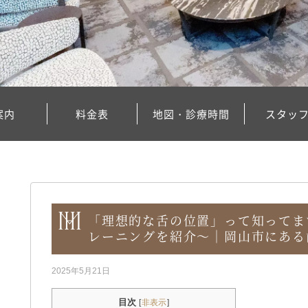
案内
料金表
地図・診療時間
スタッ
「理想的な舌の位置」って知ってま
レーニングを紹介～｜岡山市にある
2025年5月21日
目次
[
非表示
]