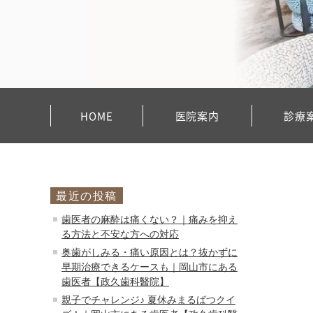
HOME
医院案内
診療
最近の投稿
歯医者の麻酔は痛くない？｜痛みを抑え
る方法と不安な方への対応
奥歯がしみる・痛い原因とは？抜かずに
早期治療できるケースも｜岡山市にある
歯医者【政久歯科醫院】
親子でチャレンジ♪ 夏休みまるばつクイ