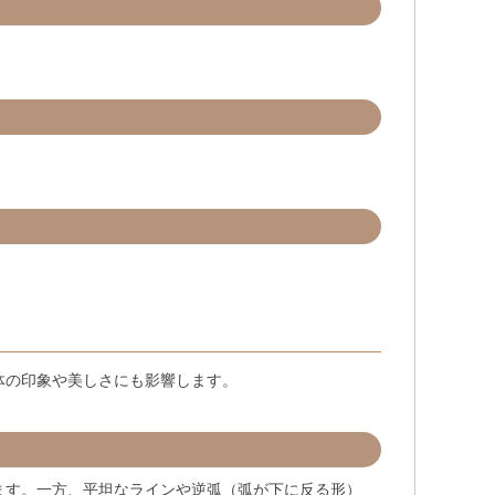
体の印象や美しさにも影響します。
ます。一方、平坦なラインや逆弧（弧が下に反る形）