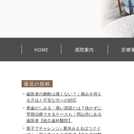
HOME
医院案内
診療
最近の投稿
歯医者の麻酔は痛くない？｜痛みを抑え
る方法と不安な方への対応
奥歯がしみる・痛い原因とは？抜かずに
早期治療できるケースも｜岡山市にある
歯医者【政久歯科醫院】
親子でチャレンジ♪ 夏休みまるばつクイ