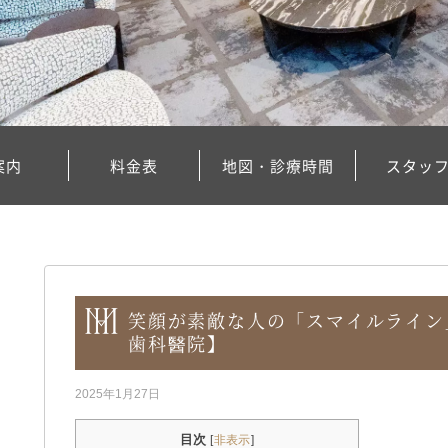
案内
料金表
地図・診療時間
スタッ
笑顔が素敵な人の「スマイルライン
歯科醫院】
2025年1月27日
目次
[
非表示
]