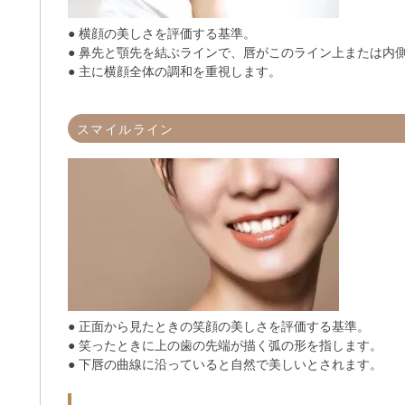
● 横顔の美しさを評価する基準。
● 鼻先と顎先を結ぶラインで、唇がこのライン上または内
● 主に横顔全体の調和を重視します。
スマイルライン
● 正面から見たときの笑顔の美しさを評価する基準。
● 笑ったときに上の歯の先端が描く弧の形を指します。
● 下唇の曲線に沿っていると自然で美しいとされます。