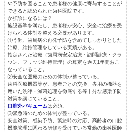
や予防を図ることで患者様の健康に寄与することが
できると認められた歯科医院です。
か強診になるには？
施設基準を満たし、患者様が安心、安全に治療を受
けられる体制を整える必要があります。
⑴う蝕、歯周病の再発予防を含めてしっかりとした
治療、維持管理をしている実績がある。
指定された治療（歯周病安定治療・訪問診療・クラ
ウン、ブリッジ維持管理）の算定を過去1年間おこ
なっていること。
⑵安全な医療のための体制が整っている。
歯科医療機器等が、患者ごとの交換、専用の機器を
用いた洗浄・滅菌処理を徹底する等十分な感染予防
対策を講じていること。
口腔外バキューム
は必須。
⑶緊急時のための体制が整っている。
安全対策、感染予防、緊急時の対応、高齢者の口腔
機能管理に関わる研修を受けている常勤の歯科医師