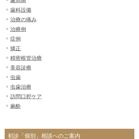
歯周病
歯科設備
治療の痛み
治療例
症例
矯正
精密根管治療
美容診療
虫歯
虫歯治療
訪問口腔ケア
麻酔
初診「個別」相談へのご案内