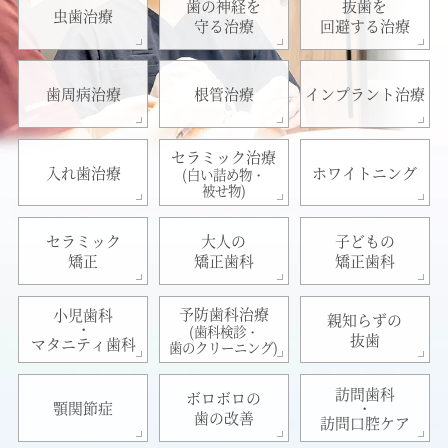
歯の神経を
抜歯を
虫歯治療
守る治療
回避する治療
歯周病治療
根管治療
インプラント治療
セラミック治療
入れ歯治療
ホワイトニング
(白い詰め物・
被せ物)
セラミック
大人の
子どもの
矯正
矯正歯科
矯正歯科
予防歯科治療
小児歯科
親知らずの
・
(歯科検診・
抜歯
マタニティ歯科
歯のクリーニング)
訪問歯科
ボロボロの
・
顎関節症
歯の改善
訪問口腔ケア