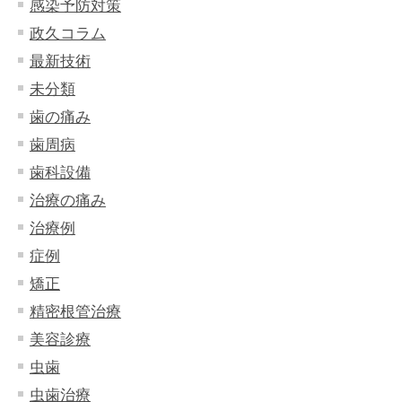
感染予防対策
政久コラム
最新技術
未分類
歯の痛み
歯周病
歯科設備
治療の痛み
治療例
症例
矯正
精密根管治療
美容診療
虫歯
虫歯治療