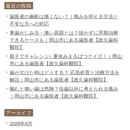
最近の投稿
歯医者の麻酔は痛くない？｜痛みを抑える方法と
不安な方への対応
奥歯がしみる・痛い原因とは？抜かずに早期治療
できるケースも｜岡山市にある歯医者【政久歯科
醫院】
親子でチャレンジ♪ 夏休みまるばつクイズ！｜岡山
市にある歯医者【政久歯科醫院】
歯が欠けた時はどうする？ 応急処置と治療方法を
解説｜岡山市にある歯医者【政久歯科醫院】
噛むと痛い歯は危険？虫歯以外に考えられる痛み
｜岡山市にある歯医者【政久歯科醫院】
アーカイブ
2026年8月