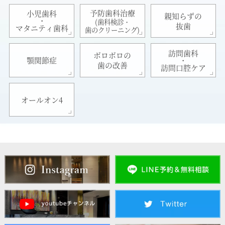
予防歯科治療
小児歯科
親知らずの
・
(歯科検診・
抜歯
マタニティ歯科
歯のクリーニング)
訪問歯科
ボロボロの
・
顎関節症
歯の改善
訪問口腔ケア
オールオン4