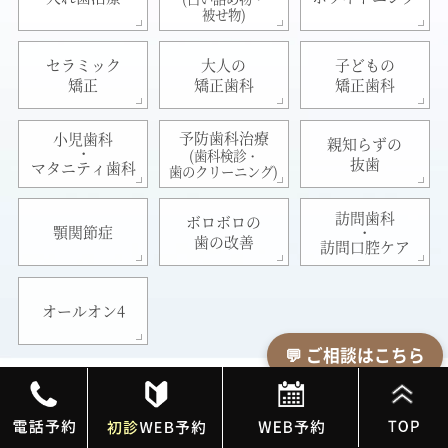
被せ物)
セラミック
大人の
子どもの
矯正
矯正歯科
矯正歯科
予防歯科治療
小児歯科
親知らずの
・
(歯科検診・
抜歯
マタニティ歯科
歯のクリーニング)
訪問歯科
ボロボロの
・
顎関節症
歯の改善
訪問口腔ケア
オールオン4
💬 ご相談はこちら