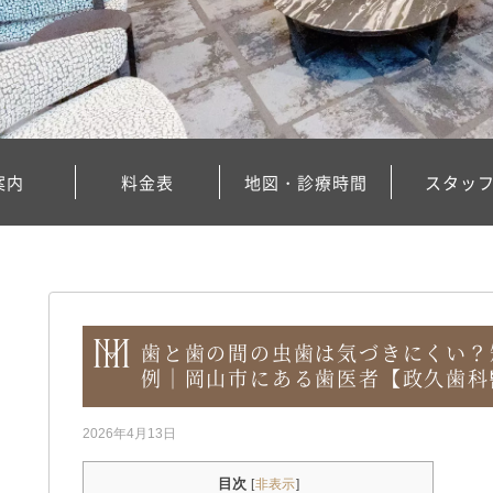
案内
料金表
地図・診療時間
スタッ
歯と歯の間の虫歯は気づきにくい？
例｜岡山市にある歯医者【政久歯科
2026年4月13日
目次
[
非表示
]