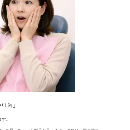
の虫歯」
ます。