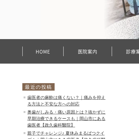
HOME
医院案内
診療
最近の投稿
歯医者の麻酔は痛くない？｜痛みを抑え
る方法と不安な方への対応
奥歯がしみる・痛い原因とは？抜かずに
早期治療できるケースも｜岡山市にある
歯医者【政久歯科醫院】
親子でチャレンジ♪ 夏休みまるばつクイ