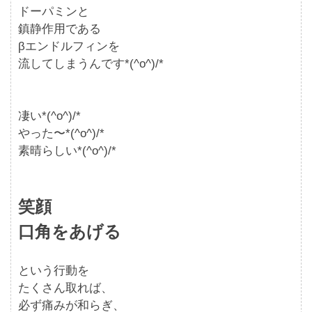
ドーパミンと
鎮静作用である
βエンドルフィンを
流してしまうんです*(^o^)/*
凄い*(^o^)/*
やった〜*(^o^)/*
素晴らしい*(^o^)/*
笑顔
口角をあげる
という行動を
たくさん取れば、
必ず痛みが和らぎ、