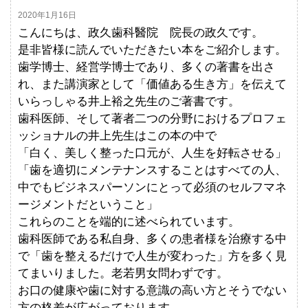
2020年1月16日
こんにちは、政久歯科醫院 院長の政久です。
是非皆様に読んでいただきたい本をご紹介します。
歯学博士、経営学博士であり、多くの著書を出さ
れ、また講演家として「価値ある生き方」を伝えて
いらっしゃる井上裕之先生のご著書です。
歯科医師、そして著者二つの分野におけるプロフェ
ッショナルの井上先生はこの本の中で
「白く、美しく整った口元が、人生を好転させる」
「歯を適切にメンテナンスすることはすべての人、
中でもビジネスパーソンにとって必須のセルフマネ
ージメントだということ」
これらのことを端的に述べられています。
歯科医師である私自身、多くの患者様を治療する中
で「歯を整えるだけで人生が変わった」方を多く見
てまいりました。老若男女問わずです。
お口の健康や歯に対する意識の高い方とそうでない
方の格差が広がっております。