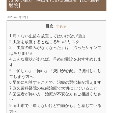
醫院】
2026年6月22日
目次
[
非表示
]
1
痛くない虫歯を放置してはいけない理由
2
虫歯を放置すると起こる5つのリスク
3
「虫歯の痛みがなくなった」は、治ったサインで
はありません
4
こんな症状があれば、早めの受診をおすすめしま
す
5
「忙しい」「怖い」「費用が心配」で後回しにし
てしまう方へ
6
早めに相談することで、治療の選択肢が増えます
7
政久歯科醫院の虫歯治療で大切にしていること
8
歯医者が怖い方・治療が不安な方もご相談くださ
い
9
岡山市で「痛くないけど虫歯かも」と感じている
方へ