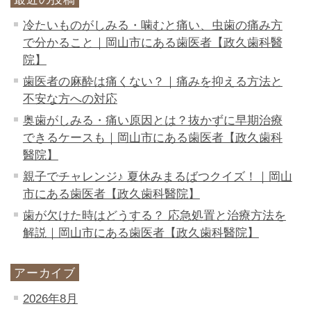
冷たいものがしみる・噛むと痛い、虫歯の痛み方
で分かること｜岡山市にある歯医者【政久歯科醫
院】
歯医者の麻酔は痛くない？｜痛みを抑える方法と
不安な方への対応
奥歯がしみる・痛い原因とは？抜かずに早期治療
できるケースも｜岡山市にある歯医者【政久歯科
醫院】
親子でチャレンジ♪ 夏休みまるばつクイズ！｜岡山
市にある歯医者【政久歯科醫院】
歯が欠けた時はどうする？ 応急処置と治療方法を
解説｜岡山市にある歯医者【政久歯科醫院】
アーカイブ
2026年8月