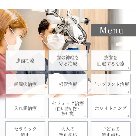
歯の神経を
抜歯を
虫歯治療
守る治療
回避する治療
歯周病治療
根管治療
インプラント治療
セラミック治療
入れ歯治療
ホワイトニング
(白い詰め物・
被せ物)
セラミック
大人の
子どもの
矯正
矯正歯科
矯正歯科