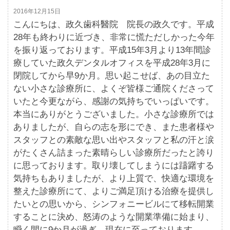
2016年12月15日
こんにちは、政久歯科醫院 院長の政久です。平成
28年も終わりに近づき、非常に慌ただしかった今年
を振り返っております。平成15年3月より13年間診
療していた政久デンタルオフィスを平成28年3月に
閉院してから早9か月。思い起こせば、あの目立た
ない小さな診療所に、よくぞ皆様ご通院くださって
いたと今更ながら、感謝の気持ちでいっぱいです。
本当にありがとうございました。小さな診療所では
ありましたが、自らの志を形にでき、また患者様や
スタッフとの素敵な思い出やスタッフと私の汗と涙
がたくさん詰まった素晴らしい診療所だったと誇り
に思っております。取り壊してしまうには躊躇する
気持ちもありましたが、より上質で、快適な環境を
整えた診療所にて、よりご満足頂ける治療を提供し
たいとの思いから、シンフォニービルにて移転開業
することに決め、怒涛のような開業準備に始まり、
瞬く間に9か月が過ぎ、現在に至っております。