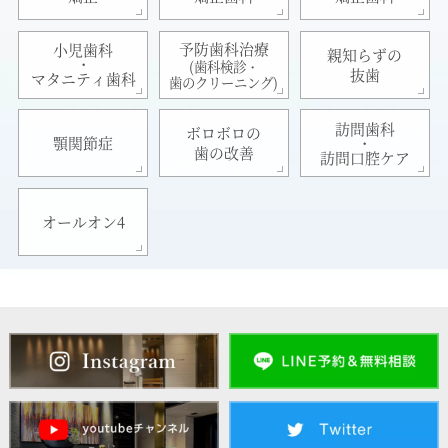
予防歯科治療
小児歯科
親知らずの
・
(歯科検診・
抜歯
マタニティ歯科
歯のクリーニング)
訪問歯科
ボロボロの
・
顎関節症
歯の改善
訪問口腔ケア
オールオン4