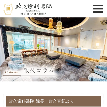
政久歯科醫院 院長 政久直紀より