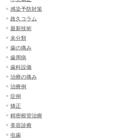
感染予防対策
政久コラム
最新技術
未分類
歯の痛み
歯周病
歯科設備
治療の痛み
治療例
症例
矯正
精密根管治療
美容診療
虫歯