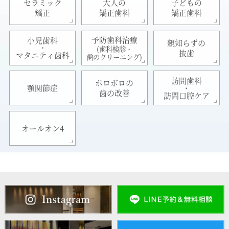
セラミック
大人の
子どもの
矯正
矯正歯科
矯正歯科
予防歯科治療
小児歯科
親知らずの
・
(歯科検診・
抜歯
マタニティ歯科
歯のクリーニング)
訪問歯科
ボロボロの
・
顎関節症
歯の改善
訪問口腔ケア
オールオン4