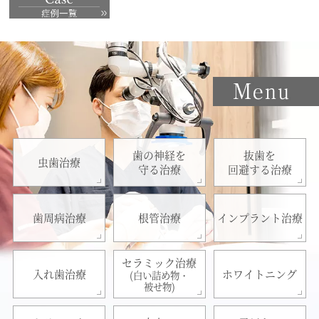
歯の神経を
抜歯を
虫歯治療
守る治療
回避する治療
歯周病治療
根管治療
インプラント治療
セラミック治療
入れ歯治療
ホワイトニング
(白い詰め物・
被せ物)