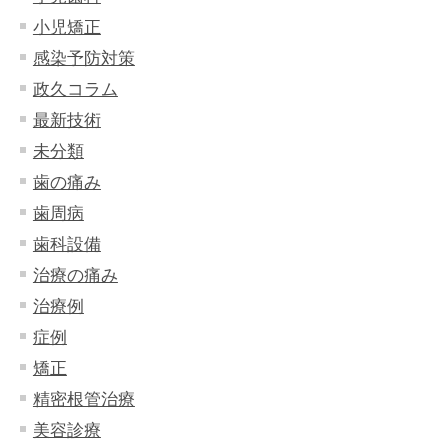
小児矯正
感染予防対策
政久コラム
最新技術
未分類
歯の痛み
歯周病
歯科設備
治療の痛み
治療例
症例
矯正
精密根管治療
美容診療