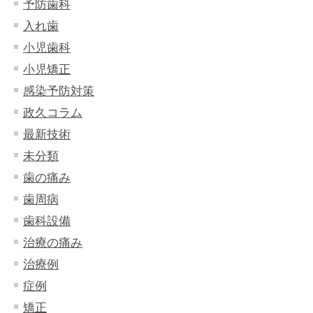
予防歯科
入れ歯
小児歯科
小児矯正
感染予防対策
政久コラム
最新技術
未分類
歯の痛み
歯周病
歯科設備
治療の痛み
治療例
症例
矯正