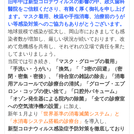
旧年中は新型コロナウィルスの影響の中、政久歯科
醫院をご信頼くださり、有難く厚く御礼を申し上げ
ます。マスク着用、検温や手指消毒、治療前のうが
い等感染対策へのご協力もありがとうございます。
地球規模で感染が拡大し、岡山市におきましても感
染者数が増加し、厳しい状況が続いております。改
めて危機感を共有し、それぞれの立場で責任を果た
してまいりましょう。
当院では引き続き、
「マスク・グローブの着用」
「手洗い・うがい」「換気」「「3密の回避」（密
閉・密集・密接）、「待合室の雑誌の除去」「消毒
用アルコールでの診療台の清拭」「グローブ・エプ
ロン・コップの使い捨て」「口腔外バキューム」
「オゾン発生器による院内の除菌」「全ての診療室
への空気清浄機の設置」
に加え、
新年１月より
「世界基準の消毒滅菌システム」と
「水消毒システム搭載の診療台」
を導入し、
新型コロナウィルス感染症予防対策を徹底しており