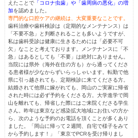
えたことで
「コロナ虫歯」や「歯周病の悪化」
の増
加
を認めました。
専門的な口腔ケアの継続は、大変重要なことです。
歯科治療や歯科検診は（定期的なメンテナンス）は
「不要不急」と判断されることも多いようですが、
私は歯科受診は健康に生きるためには「必要不可
欠」なことと考えております。メンテナンスに「不
急」はあるとしても「不要」は絶対にありません。
当院には県外（海外在住の方も）から通ってくださ
る患者様が少なからずいらっしゃいます。転勤で他
県に引っ越されても、定期検診に来てくださる方。
結婚されて他県に嫁がれても、岡山のご実家に帰省
された時には必ず予約をくださる方。大学進学で岡
山を離れても、帰省した際にはご来院くださる学生
さん。昨年は東京など感染拡大地域にお住いの方か
ら、次のような予約のお電話を頂くことが多くあり
ました。「岡山に帰って２週間、自宅で様子をみて
から予約します！」「東京でPCRを受け帰りまし