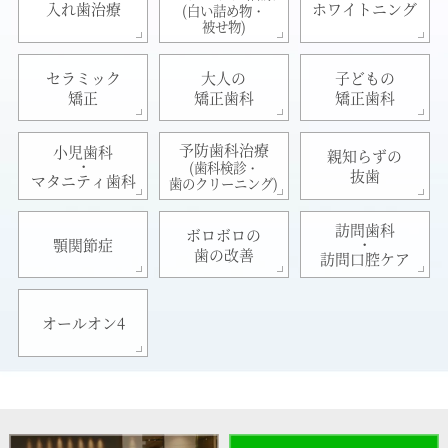
入れ歯治療
ホワイトニング
(白い詰め物・
被せ物)
セラミック
大人の
子どもの
矯正
矯正歯科
矯正歯科
予防歯科治療
小児歯科
親知らずの
・
(歯科検診・
抜歯
マタニティ歯科
歯のクリーニング)
訪問歯科
ボロボロの
・
顎関節症
歯の改善
訪問口腔ケア
オールオン4