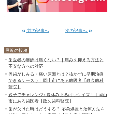
前の記事へ
次の記事へ
最近の投稿
歯医者の麻酔は痛くない？｜痛みを抑える方法と
不安な方への対応
奥歯がしみる・痛い原因とは？抜かずに早期治療
できるケースも｜岡山市にある歯医者【政久歯科
醫院】
親子でチャレンジ♪ 夏休みまるばつクイズ！｜岡山
市にある歯医者【政久歯科醫院】
歯が欠けた時はどうする？ 応急処置と治療方法を