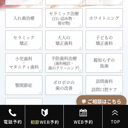
セラミック治療
入れ歯治療
ホワイトニング
(白い詰め物・
被せ物)
セラミック
大人の
子どもの
矯正
矯正歯科
矯正歯科
予防歯科治療
小児歯科
親知らずの
・
(歯科検診・
抜歯
マタニティ歯科
歯のクリーニング)
訪問歯科
ボロボロの
・
顎関節症
歯の改善
訪問口腔ケア
💬 ご相談はこちら
オールオン4