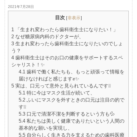
2021年7月28日
目次
[
非表示
]
1
「生まれ変わったら歯科衛生士になりたい！」
2
なぜ糖尿病内科のドクターが、
3
生まれ変わったら歯科衛生士になりたいのでしょ
う？
4
歯科衛生士はそのお口の健康をサポートするスペ
シャリスト！✨
4.1
歯科で働く私たちも、もっと頑張って情報を
届けなければと感じます✊✨
5
実は、口元って意外と見られているんです❕❕
5.1
特に今はマスク生活が続いて、
5.2
ふいにマスクを外すときの口元は注目の的で
す❕❕
5.3
口元で清潔不潔を判断するという方も💦
5.4
私たちは美しく健康でありたいという人間の
基本的な願いを実現し、
5.5
自分らしく生きる力を支えるための歯科医療