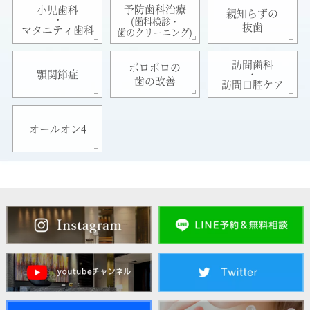
予防歯科治療
小児歯科
親知らずの
・
(歯科検診・
抜歯
マタニティ歯科
歯のクリーニング)
訪問歯科
ボロボロの
・
顎関節症
歯の改善
訪問口腔ケア
オールオン4