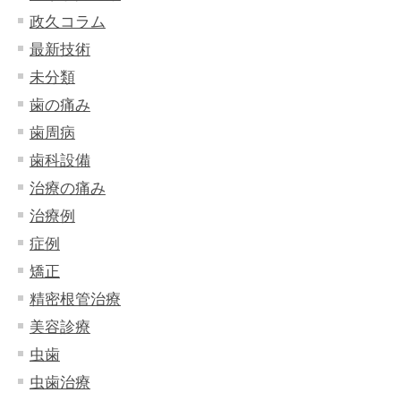
政久コラム
最新技術
未分類
歯の痛み
歯周病
歯科設備
治療の痛み
治療例
症例
矯正
精密根管治療
美容診療
虫歯
虫歯治療